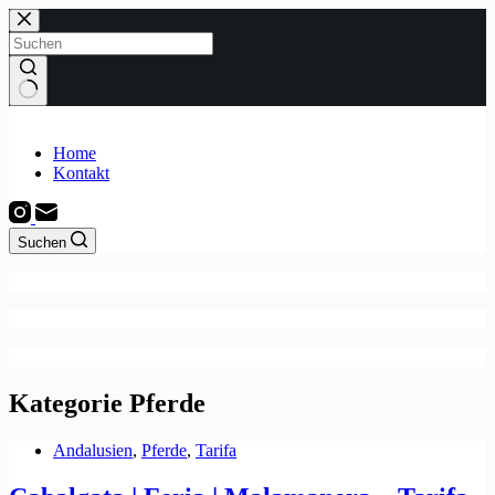
Zum
Inhalt
springen
Keine
Ergebnisse
Home
Kontakt
Suchen
Kategorie
Pferde
Andalusien
,
Pferde
,
Tarifa