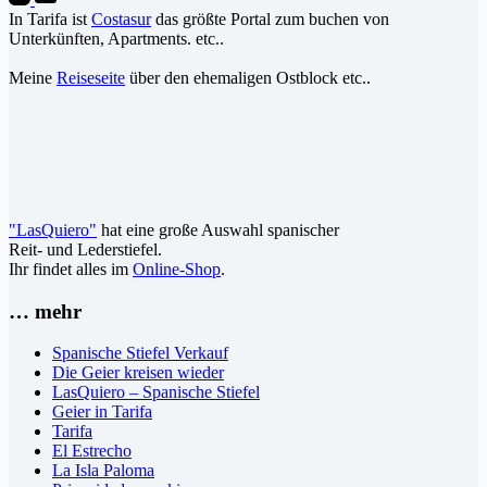
In Tarifa ist
Costasur
das größte Portal zum buchen von
Unterkünften, Apartments. etc..
Meine
Reiseseite
über den ehemaligen Ostblock etc..
"LasQuiero"
hat eine große Auswahl spanischer
Reit- und Lederstiefel.
Ihr findet alles im
Online-Shop
.
… mehr
Spanische Stiefel Verkauf
Die Geier kreisen wieder
LasQuiero – Spanische Stiefel
Geier in Tarifa
Tarifa
El Estrecho
La Isla Paloma