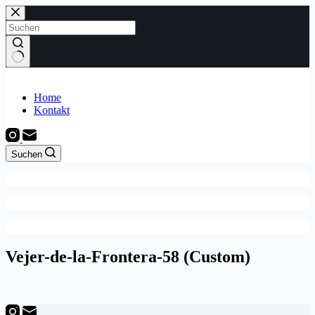
Zum
Inhalt
springen
Keine
Ergebnisse
Home
Kontakt
Suchen
Vejer-de-la-Frontera-58 (Custom)