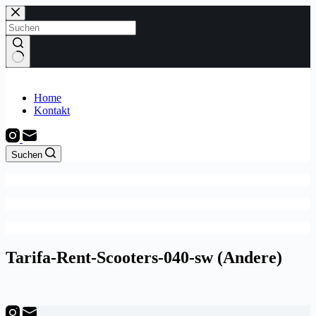
Zum
Inhalt
springen
Keine
Ergebnisse
Home
Kontakt
Suchen
Tarifa-Rent-Scooters-040-sw (Andere)