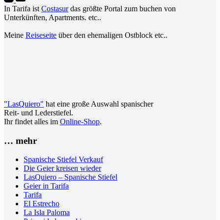
In Tarifa ist
Costasur
das größte Portal zum buchen von
Unterkünften, Apartments. etc..
Meine
Reiseseite
über den ehemaligen Ostblock etc..
"LasQuiero"
hat eine große Auswahl spanischer
Reit- und Lederstiefel.
Ihr findet alles im
Online-Shop
.
… mehr
Spanische Stiefel Verkauf
Die Geier kreisen wieder
LasQuiero – Spanische Stiefel
Geier in Tarifa
Tarifa
El Estrecho
La Isla Paloma