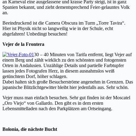
an Karneval eine ausgelassene und krasse Party steigt, ist in ganz
Spanien bekannt, und zieht dementsprechend Feier-gelauntes Volk
an.
Beeindruckend ist die Camera Obscura im Turm „Torre Tavira“.
Hier ist Physik nicht so langweilig wie in der Schule, echt
abgefahren! Unbedingt besuchen!
Vejer de la Frontera
30 – 40 Minuten von Tarifa entfernt, liegt Vejer auf
einem Berg und zählt wirklich zu den schönsten und fotogensten
Orten in Andalusien. Unzählige Details und partielle Farbtupfer
lassen jedes Fotografen Herz, in diesem ausnahmslos weiß
getünchtem Dorf, höher schlagen.
Dabei halten sich große Besucherströme angenehm in Grenzen. Das
japanische Blitzlichtgewitter bleibt hier jedenfalls aus. Sehr schön.
Vejer muss man einfach besuchen. Sehr gut finden ist der Moscatel
„Oro Viejo“ von Gallardo. Den gibt es in dem ersten
Lebensmittelladen nach den Parkplätzen am Ortseingang.
Bolonia, die nächste Bucht