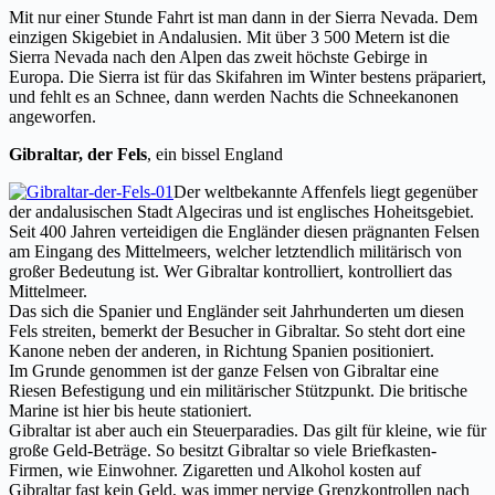
Mit nur einer Stunde Fahrt ist man dann in der Sierra Nevada. Dem
einzigen Skigebiet in Andalusien. Mit über 3 500 Metern ist die
Sierra Nevada nach den Alpen das zweit höchste Gebirge in
Europa. Die Sierra ist für das Skifahren im Winter bestens präpariert,
und fehlt es an Schnee, dann werden Nachts die Schneekanonen
angeworfen.
Gibraltar, der Fels
, ein bissel England
Der weltbekannte Affenfels liegt gegenüber
der andalusischen Stadt Algeciras und ist englisches Hoheitsgebiet.
Seit 400 Jahren verteidigen die Engländer diesen prägnanten Felsen
am Eingang des Mittelmeers, welcher letztendlich militärisch von
großer Bedeutung ist. Wer Gibraltar kontrolliert, kontrolliert das
Mittelmeer.
Das sich die Spanier und Engländer seit Jahrhunderten um diesen
Fels streiten, bemerkt der Besucher in Gibraltar. So steht dort eine
Kanone neben der anderen, in Richtung Spanien positioniert.
Im Grunde genommen ist der ganze Felsen von Gibraltar eine
Riesen Befestigung und ein militärischer Stützpunkt. Die britische
Marine ist hier bis heute stationiert.
Gibraltar ist aber auch ein Steuerparadies. Das gilt für kleine, wie für
große Geld-Beträge. So besitzt Gibraltar so viele Briefkasten-
Firmen, wie Einwohner. Zigaretten und Alkohol kosten auf
Gibraltar fast kein Geld, was immer nervige Grenzkontrollen nach