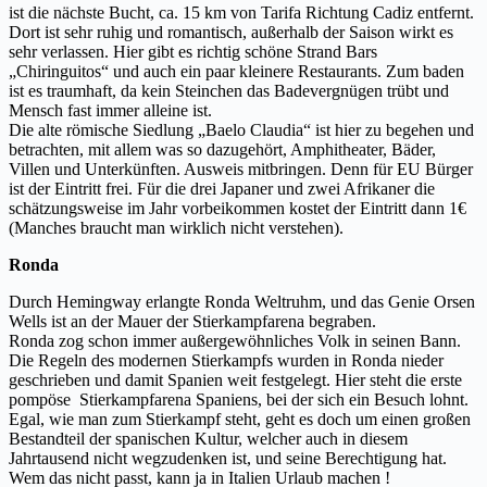
ist die nächste Bucht, ca. 15 km von Tarifa Richtung Cadiz entfernt.
Dort ist sehr ruhig und romantisch, außerhalb der Saison wirkt es
sehr verlassen. Hier gibt es richtig schöne Strand Bars
„Chiringuitos“ und auch ein paar kleinere Restaurants. Zum baden
ist es traumhaft, da kein Steinchen das Badevergnügen trübt und
Mensch fast immer alleine ist.
Die alte römische Siedlung „Baelo Claudia“ ist hier zu begehen und
betrachten, mit allem was so dazugehört, Amphitheater, Bäder,
Villen und Unterkünften. Ausweis mitbringen. Denn für EU Bürger
ist der Eintritt frei. Für die drei Japaner und zwei Afrikaner die
schätzungsweise im Jahr vorbeikommen kostet der Eintritt dann 1€
(Manches braucht man wirklich nicht verstehen).
Ronda
Durch Hemingway erlangte Ronda Weltruhm, und das Genie Orsen
Wells ist an der Mauer der Stierkampfarena begraben.
Ronda zog schon immer außergewöhnliches Volk in seinen Bann.
Die Regeln des modernen Stierkampfs wurden in Ronda nieder
geschrieben und damit Spanien weit festgelegt. Hier steht die erste
pompöse Stierkampfarena Spaniens, bei der sich ein Besuch lohnt.
Egal, wie man zum Stierkampf steht, geht es doch um einen großen
Bestandteil der spanischen Kultur, welcher auch in diesem
Jahrtausend nicht wegzudenken ist, und seine Berechtigung hat.
Wem das nicht passt, kann ja in Italien Urlaub machen !