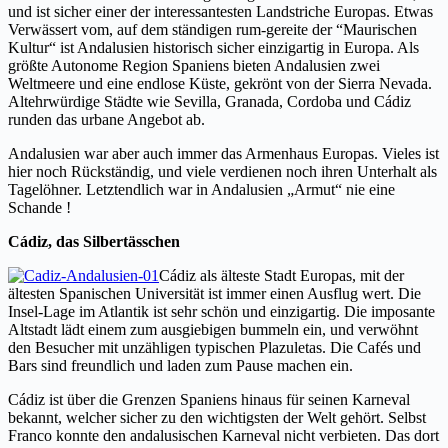
und ist sicher einer der interessantesten Landstriche Europas. Etwas
Verwässert vom, auf dem ständigen rum-gereite der “Maurischen
Kultur“ ist Andalusien historisch sicher einzigartig in Europa. Als
größte Autonome Region Spaniens bieten Andalusien zwei
Weltmeere und eine endlose Küste, gekrönt von der Sierra Nevada.
Altehrwürdige Städte wie Sevilla, Granada, Cordoba und Cádiz
runden das urbane Angebot ab.
Andalusien war aber auch immer das Armenhaus Europas. Vieles ist
hier noch Rückständig, und viele verdienen noch ihren Unterhalt als
Tagelöhner. Letztendlich war in Andalusien „Armut“ nie eine
Schande !
Cádiz, das Silbertässchen
Cádiz als älteste Stadt Europas, mit der
ältesten Spanischen Universität ist immer einen Ausflug wert. Die
Insel-Lage im Atlantik ist sehr schön und einzigartig. Die imposante
Altstadt lädt einem zum ausgiebigen bummeln ein, und verwöhnt
den Besucher mit unzähligen typischen Plazuletas. Die Cafés und
Bars sind freundlich und laden zum Pause machen ein.
Cádiz ist über die Grenzen Spaniens hinaus für seinen Karneval
bekannt, welcher sicher zu den wichtigsten der Welt gehört. Selbst
Franco konnte den andalusischen Karneval nicht verbieten. Das dort