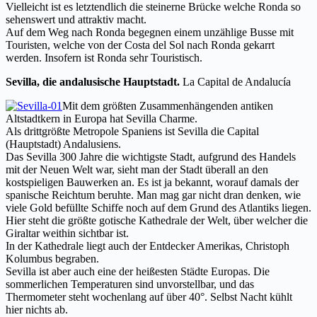
Vielleicht ist es letztendlich die steinerne Brücke welche Ronda so
sehenswert und attraktiv macht.
Auf dem Weg nach Ronda begegnen einem unzählige Busse mit
Touristen, welche von der Costa del Sol nach Ronda gekarrt
werden. Insofern ist Ronda sehr Touristisch.
Sevilla, die andalusische Hauptstadt.
La Capital de Andalucía
Mit dem größten Zusammenhängenden antiken
Altstadtkern in Europa hat Sevilla Charme.
Als drittgrößte Metropole Spaniens ist Sevilla die Capital
(Hauptstadt) Andalusiens.
Das Sevilla 300 Jahre die wichtigste Stadt, aufgrund des Handels
mit der Neuen Welt war, sieht man der Stadt überall an den
kostspieligen Bauwerken an. Es ist ja bekannt, worauf damals der
spanische Reichtum beruhte. Man mag gar nicht dran denken, wie
viele Gold befüllte Schiffe noch auf dem Grund des Atlantiks liegen.
Hier steht die größte gotische Kathedrale der Welt, über welcher die
Giraltar weithin sichtbar ist.
In der Kathedrale liegt auch der Entdecker Amerikas, Christoph
Kolumbus begraben.
Sevilla ist aber auch eine der heißesten Städte Europas. Die
sommerlichen Temperaturen sind unvorstellbar, und das
Thermometer steht wochenlang auf über 40°. Selbst Nacht kühlt
hier nichts ab.